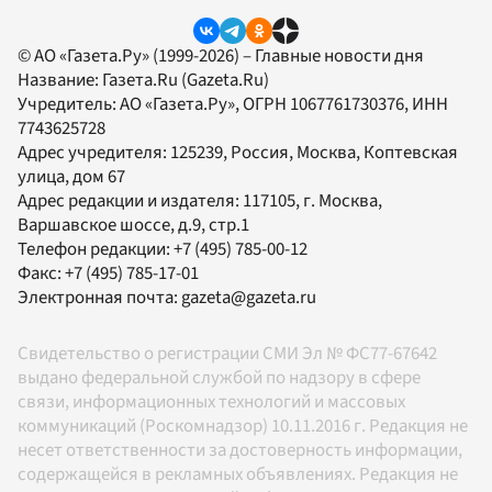
© АО «Газета.Ру» (1999-2026) – Главные новости дня
Название:
Газета.Ru
(Gazeta.Ru)
Учредитель:
АО «Газета.Ру»
, ОГРН 1067761730376, ИНН
7743625728
Адрес учредителя: 125239, Россия, Москва, Коптевская
улица, дом 67
Адрес редакции и издателя:
117105
, г.
Москва
,
Варшавское шоссе, д.9, стр.1
Телефон редакции:
+7 (495) 785-00-12
Факс:
+7 (495) 785-17-01
Электронная почта:
gazeta@gazeta.ru
Свидетельство о регистрации СМИ Эл № ФС77-67642
выдано федеральной службой по надзору в сфере
связи, информационных технологий и массовых
коммуникаций (Роскомнадзор) 10.11.2016 г. Редакция не
несет ответственности за достоверность информации,
содержащейся в рекламных объявлениях. Редакция не