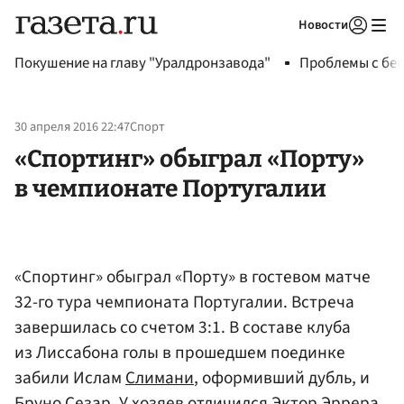
Новости
Авторизоваться
Покушение на главу "Уралдронзавода"
Проблемы с бен
30 апреля 2016 22:47
Спорт
«Спортинг» обыграл «Порту»
в чемпионате Португалии
«Спортинг» обыграл «Порту» в гостевом матче
32-го тура чемпионата Португалии. Встреча
завершилась со счетом 3:1. В составе клуба
из Лиссабона голы в прошедшем поединке
забили Ислам
Слимани
, оформивший дубль, и
Бруно
Сезар
. У хозяев отличился Эктор Эррера