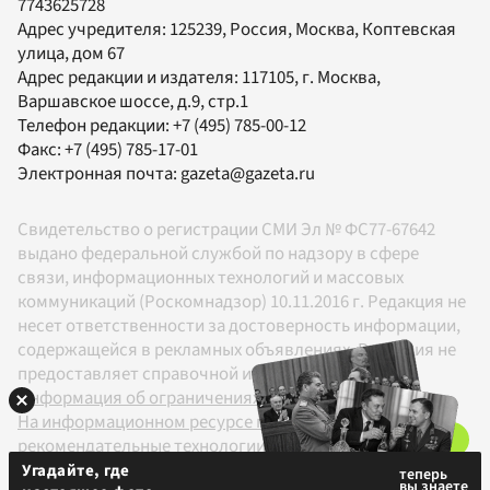
7743625728
Адрес учредителя: 125239, Россия, Москва, Коптевская
улица, дом 67
Адрес редакции и издателя:
117105
, г.
Москва
,
Варшавское шоссе, д.9, стр.1
Телефон редакции:
+7 (495) 785-00-12
Факс:
+7 (495) 785-17-01
Электронная почта:
gazeta@gazeta.ru
Свидетельство о регистрации СМИ Эл № ФС77-67642
выдано федеральной службой по надзору в сфере
связи, информационных технологий и массовых
коммуникаций (Роскомнадзор) 10.11.2016 г. Редакция не
несет ответственности за достоверность информации,
содержащейся в рекламных объявлениях. Редакция не
предоставляет справочной информации.
Информация об ограничениях
На информационном ресурсе применяются
рекомендательные технологии в соответствии с
Правилами
Угадайте, где