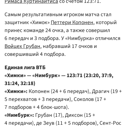
Римаса Куртинайтиса
со счетом 123:71.
Самым результативным игроком матча стал
защитник «Химок»
Петтери Копонен
, который
принес команде 24 очка, а также совершил
6 передач и 3 подбора. У «Нимбурка» отличился
Войцех Грубан
, набравший 17 очков и
совершивший 4 подбора.
Единая лига ВТБ
«Химки» — «Нимбурк» — 123:71 (23:20, 37:9,
31:24, 32:18)
«Химки»:
Копонен (24 + 6 передач), Драгич (19 +
5 перехватов + 3 передачи), Соколов (17 +
7 подборов + 4 блок-шота).
«Нимбурк»:
Грубан (17), Диксон (15 +
4 передачи), де Зеув (11 + 5 подборов), Сент-Рос