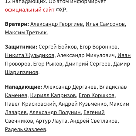
12 нападающих. Об этом информирует
официальный сайт
ФХР.
Вратари:
Александр Георгиев
,
Илья Самсонов
,
Максим Третьяк
.
Защитники:
Сергей Бойков
,
Егор Воронков
,
Никита Жульдиков
, Александр Микулович,
Иван
Проворов
,
Егор Рыков
,
Дмитрий Сергеев
,
Дамир
Шарипзянов
.
Нападающие:
Александр Дергачев
,
Владислав
Каменев
,
Кирилл Капризов
,
Егор Коршков
,
Павел Красковский
,
Андрей Кузьменко
,
Максим
Лазарев
,
Александр Полунин
,
Евгений
Свечников
,
Артур Лаута
,
Андрей Светлаков
,
Радель Фазлеев
.