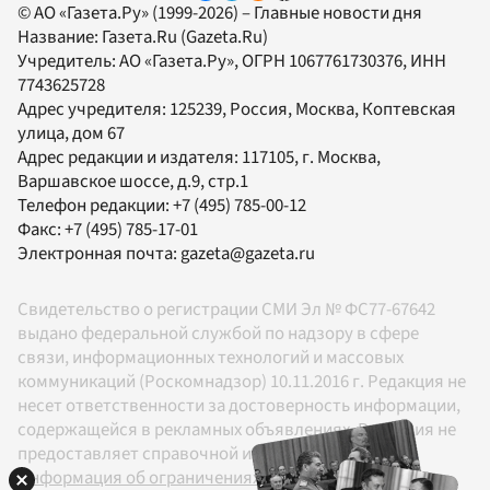
© АО «Газета.Ру» (1999-2026) – Главные новости дня
Название:
Газета.Ru
(Gazeta.Ru)
Учредитель:
АО «Газета.Ру»
, ОГРН 1067761730376, ИНН
7743625728
Адрес учредителя: 125239, Россия, Москва, Коптевская
улица, дом 67
Адрес редакции и издателя:
117105
, г.
Москва
,
Варшавское шоссе, д.9, стр.1
Телефон редакции:
+7 (495) 785-00-12
Факс:
+7 (495) 785-17-01
Электронная почта:
gazeta@gazeta.ru
Свидетельство о регистрации СМИ Эл № ФС77-67642
выдано федеральной службой по надзору в сфере
связи, информационных технологий и массовых
коммуникаций (Роскомнадзор) 10.11.2016 г. Редакция не
несет ответственности за достоверность информации,
содержащейся в рекламных объявлениях. Редакция не
предоставляет справочной информации.
Информация об ограничениях