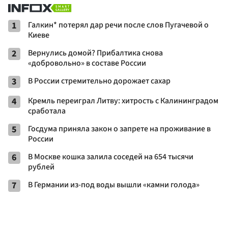
1
Галкин* потерял дар речи после слов Пугачевой о
Киеве
2
Вернулись домой? Прибалтика снова
«добровольно» в составе России
3
В России стремительно дорожает сахар
4
Кремль переиграл Литву: хитрость с Калининградом
сработала
5
Госдума приняла закон о запрете на проживание в
России
6
В Москве кошка залила соседей на 654 тысячи
рублей
7
В Германии из-под воды вышли «камни голода»