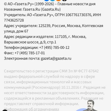
© АО «Газета.Ру» (1999-2026) – Главные новости дня
Название:
Газета.Ru
(Gazeta.Ru)
Учредитель:
АО «Газета.Ру»
, ОГРН 1067761730376, ИНН
7743625728
Адрес учредителя: 125239, Россия, Москва, Коптевская
улица, дом 67
Адрес редакции и издателя:
117105
, г.
Москва
,
Варшавское шоссе, д.9, стр.1
Телефон редакции:
+7 (495) 785-00-12
Факс:
+7 (495) 785-17-01
Электронная почта:
gazeta@gazeta.ru
Свидетельство о регистрации СМИ Эл № ФС77-67642
выдано федеральной службой по надзору в сфере
связи, информационных технологий и массовых
коммуникаций (Роскомнадзор) 10.11.2016 г. Редакция не
несет ответственности за достоверность информации,
содержащейся в рекламных объявлениях. Редакция не
предоставляет справочной информации.
Информация об ограничениях