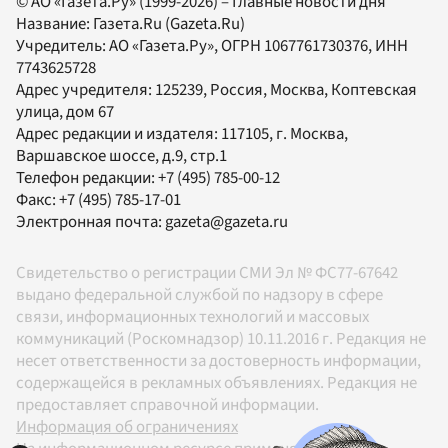
© АО «Газета.Ру» (1999-2026) – Главные новости дня
Название:
Газета.Ru
(Gazeta.Ru)
Учредитель:
АО «Газета.Ру»
, ОГРН 1067761730376, ИНН
7743625728
Адрес учредителя: 125239, Россия, Москва, Коптевская
улица, дом 67
Адрес редакции и издателя:
117105
, г.
Москва
,
Варшавское шоссе, д.9, стр.1
Телефон редакции:
+7 (495) 785-00-12
Факс:
+7 (495) 785-17-01
Электронная почта:
gazeta@gazeta.ru
Свидетельство о регистрации СМИ Эл № ФС77-67642
выдано федеральной службой по надзору в сфере
связи, информационных технологий и массовых
коммуникаций (Роскомнадзор) 10.11.2016 г. Редакция не
несет ответственности за достоверность информации,
содержащейся в рекламных объявлениях. Редакция не
предоставляет справочной информации.
Информация об ограничениях