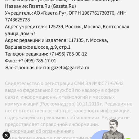
Название:
Газета.Ru
(Gazeta.Ru)
Учредитель:
АО «Газета.Ру»
, ОГРН 1067761730376, ИНН
7743625728
Адрес учредителя: 125239, Россия, Москва, Коптевская
улица, дом 67
Адрес редакции и издателя:
117105
, г.
Москва
,
Варшавское шоссе, д.9, стр.1
Телефон редакции:
+7 (495) 785-00-12
Факс:
+7 (495) 785-17-01
Электронная почта:
gazeta@gazeta.ru
Свидетельство о регистрации СМИ Эл № ФС77-67642
выдано федеральной службой по надзору в сфере
связи, информационных технологий и массовых
коммуникаций (Роскомнадзор) 10.11.2016 г. Редакция не
несет ответственности за достоверность информации,
содержащейся в рекламных объявлениях. Редакция не
предоставляет справочной информации.
Информация об ограничениях
На информационном ресурсе применяются