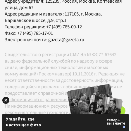
Адрес учредителя: 125239, Россия, Москва, Коптевская
улица, дом 67
Адрес редакции и издателя:
117105
, г.
Москва
,
Варшавское шоссе, д.9, стр.1
Телефон редакции:
+7 (495) 785-00-12
Факс:
+7 (495) 785-17-01
Электронная почта:
gazeta@gazeta.ru
Свидетельство о регистрации СМИ Эл № ФС77-67642
выдано федеральной службой по надзору в сфере
связи, информационных технологий и массовых
коммуникаций (Роскомнадзор) 10.11.2016 г. Редакция не
несет ответственности за достоверность информации,
содержащейся в рекламных объявлениях. Редакция не
предоставляет справочной информации.
Информация об ограничениях
На информационном ресурсе применяются
рекомендательные технологии в соответствии с
Правилами
Угадайте, где
настоящее фото
18+