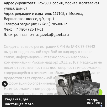
Адрес учредителя: 125239, Россия, Москва, Коптевская
улица, дом 67
Адрес редакции и издателя:
117105
, г.
Москва
,
Варшавское шоссе, д.9, стр.1
Телефон редакции:
+7 (495) 785-00-12
Факс:
+7 (495) 785-17-01
Электронная почта:
gazeta@gazeta.ru
Свидетельство о регистрации СМИ Эл № ФС77-67642
выдано федеральной службой по надзору в сфере
связи, информационных технологий и массовых
коммуникаций (Роскомнадзор) 10.11.2016 г. Редакция не
несет ответственности за достоверность информации,
содержащейся в рекламных объявлениях. Редакция не
предоставляет справочной информации.
Информация об ограничениях
На информационном ресурсе применяются
рекомендательные технологии в соответствии с
Правилами
Угадайте, где
настоящее фото
18+