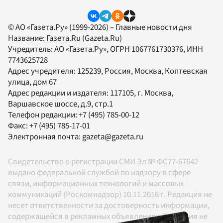
© АО «Газета.Ру» (1999-2026) – Главные новости дня
Название:
Газета.Ru
(Gazeta.Ru)
Учредитель:
АО «Газета.Ру»
, ОГРН 1067761730376, ИНН
7743625728
Адрес учредителя: 125239, Россия, Москва, Коптевская
улица, дом 67
Адрес редакции и издателя:
117105
, г.
Москва
,
Варшавское шоссе, д.9, стр.1
Телефон редакции:
+7 (495) 785-00-12
Факс:
+7 (495) 785-17-01
Электронная почта:
gazeta@gazeta.ru
Свидетельство о регистрации СМИ Эл № ФС77-67642
выдано федеральной службой по надзору в сфере
связи, информационных технологий и массовых
коммуникаций (Роскомнадзор) 10.11.2016 г. Редакция не
несет ответственности за достоверность информации,
содержащейся в рекламных объявлениях. Редакция не