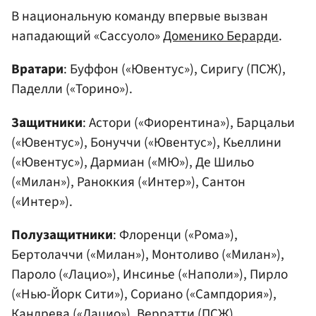
В национальную команду впервые вызван
нападающий «Сассуоло»
Доменико Берарди
.
Вратари
: Буффон («Ювентус»), Сиригу (ПСЖ),
Паделли («Торино»).
Защитники
: Астори («Фиорентина»), Барцальи
(«Ювентус»), Бонуччи («Ювентус»), Кьеллини
(«Ювентус»), Дармиан («МЮ»), Де Шильо
(«Милан»), Раноккия («Интер»), Сантон
(«Интер»).
Полузащитники
: Флоренци («Рома»),
Бертолаччи («Милан»), Монтоливо («Милан»),
Пароло («Лацио»), Инсинье («Наполи»), Пирло
(«Нью-Йорк Сити»), Сориано («Сампдория»),
Кандрева («Лацио»), Верратти (ПСЖ).