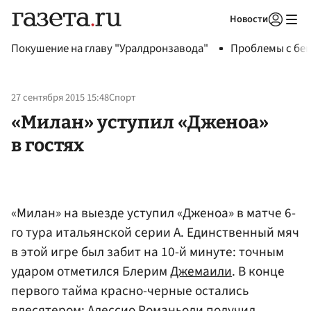
Новости
Авторизоваться
Покушение на главу "Уралдронзавода"
Проблемы с бен
27 сентября 2015 15:48
Спорт
«Милан» уступил «Дженоа»
в гостях
«Милан» на выезде уступил «Дженоа» в матче 6-
го тура итальянской серии A. Единственный мяч
в этой игре был забит на 10-й минуте: точным
ударом отметился Блерим
Джемаили
. В конце
первого тайма красно-черные остались
вдесятером: Алессио
Романьоли
получил