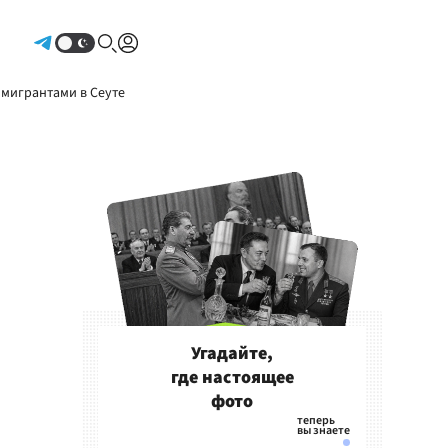
Авторизоваться
 мигрантами в Сеуте
Угадайте,
где настоящее
фото