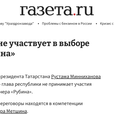
аву "Уралдронзавода"
Проблемы с бензином в России
Кризис с
не участвует в выборе
ина»
президента Татарстана
Рустама Минниханова
 глава республики не принимает участия
нера «Рубина».
переговоры находятся в компетенции
ура Метшина
.