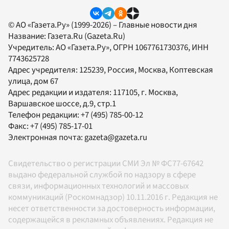
© АО «Газета.Ру» (1999-2026) – Главные новости дня
Название:
Газета.Ru
(Gazeta.Ru)
Учредитель:
АО «Газета.Ру»
, ОГРН 1067761730376, ИНН
7743625728
Адрес учредителя: 125239, Россия, Москва, Коптевская
улица, дом 67
Адрес редакции и издателя:
117105
, г.
Москва
,
Варшавское шоссе, д.9, стр.1
Телефон редакции:
+7 (495) 785-00-12
Факс:
+7 (495) 785-17-01
Электронная почта:
gazeta@gazeta.ru
Свидетельство о регистрации СМИ Эл № ФС77-67642
выдано федеральной службой по надзору в сфере
связи, информационных технологий и массовых
коммуникаций (Роскомнадзор) 10.11.2016 г. Редакция не
несет ответственности за достоверность информации,
содержащейся в рекламных объявлениях. Редакция не