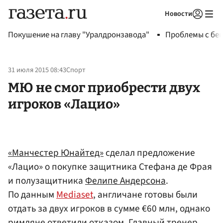
Новости
Авторизоваться
Покушение на главу "Уралдронзавода"
Проблемы с бен
31 июля 2015 08:43
Спорт
МЮ не смог приобрести двух
игроков «Лацио»
«Манчестер Юнайтед»
сделал предложение
«Лацио» о покупке защитника Стефана де Фрая
и полузащитника
Фелипе Андерсона
.
По данным
Mediaset
, англичане готовы были
отдать за двух игроков в сумме €60 млн, однако
римляне ответили отказом. Главный тренер