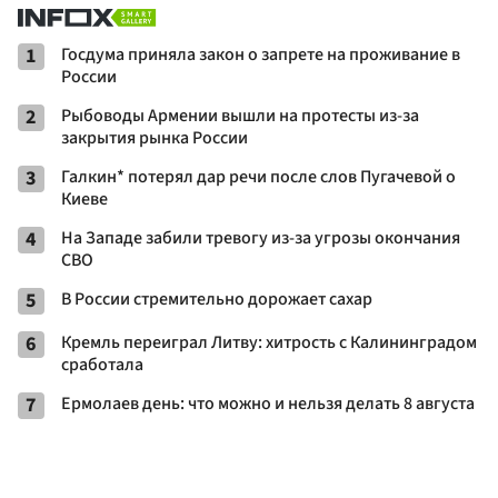
1
Госдума приняла закон о запрете на проживание в
России
2
Рыбоводы Армении вышли на протесты из-за
закрытия рынка России
3
Галкин* потерял дар речи после слов Пугачевой о
Киеве
4
На Западе забили тревогу из-за угрозы окончания
СВО
5
В России стремительно дорожает сахар
6
Кремль переиграл Литву: хитрость с Калининградом
сработала
7
Ермолаев день: что можно и нельзя делать 8 августа