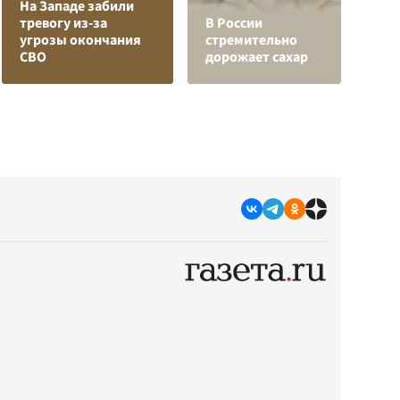
На Западе забили
тревогу из-за
В России
Л
угрозы окончания
стремительно
Р
СВО
дорожает сахар
ф