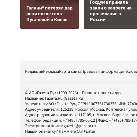
Госдума приняла
Галкин* потерял дар
закон о запрете на
речи после слов
проживание в
Пугачевой о Киеве
России
Редакция
Реклама
Карта сайта
Правовая информация
Услов
© АО «Газета.Ру» (1999-2026) – Главные новости дня
Название:
Газета.Ru
(Gazeta.Ru)
Учредитель:
АО «Газета.Ру»
, ОГРН 1067761730376, ИНН 7743
Адрес учредителя: 125239, Россия, Москва, Коптевская улиц
Адрес редакции и издателя:
117105
, г.
Москва
,
Варшавское шо
Телефон редакции:
+7 (495) 785-00-12
| Факс:
+7 (495) 785-17
Электронная почта:
gazeta@gazeta.ru
Нашли опечатку? Нажмите Ctrl+Enter