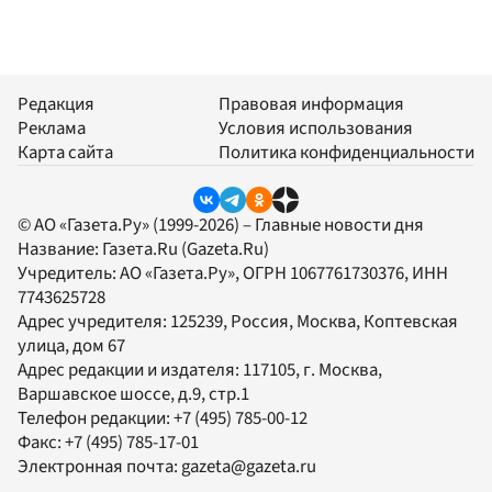
Редакция
Правовая информация
Реклама
Условия использования
Карта сайта
Политика конфиденциальности
© АО «Газета.Ру» (1999-2026) – Главные новости дня
Название:
Газета.Ru
(Gazeta.Ru)
Учредитель:
АО «Газета.Ру»
, ОГРН 1067761730376, ИНН
7743625728
Адрес учредителя: 125239, Россия, Москва, Коптевская
улица, дом 67
Адрес редакции и издателя:
117105
, г.
Москва
,
Варшавское шоссе, д.9, стр.1
Телефон редакции:
+7 (495) 785-00-12
Факс:
+7 (495) 785-17-01
Электронная почта:
gazeta@gazeta.ru