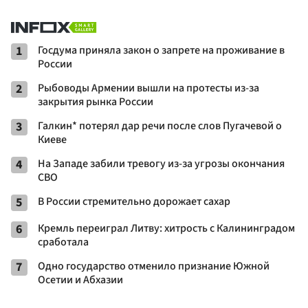
1
Госдума приняла закон о запрете на проживание в
России
2
Рыбоводы Армении вышли на протесты из-за
закрытия рынка России
3
Галкин* потерял дар речи после слов Пугачевой о
Киеве
4
На Западе забили тревогу из-за угрозы окончания
СВО
5
В России стремительно дорожает сахар
6
Кремль переиграл Литву: хитрость с Калининградом
сработала
7
Одно государство отменило признание Южной
Осетии и Абхазии