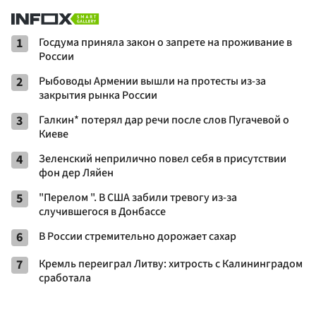
1
Госдума приняла закон о запрете на проживание в
России
2
Рыбоводы Армении вышли на протесты из-за
закрытия рынка России
3
Галкин* потерял дар речи после слов Пугачевой о
Киеве
4
Зеленский неприлично повел cебя в присутствии
фон дер Ляйен
5
"Перелом ". В США забили тревогу из-за
случившегося в Донбассе
6
В России стремительно дорожает сахар
7
Кремль переиграл Литву: хитрость с Калининградом
сработала