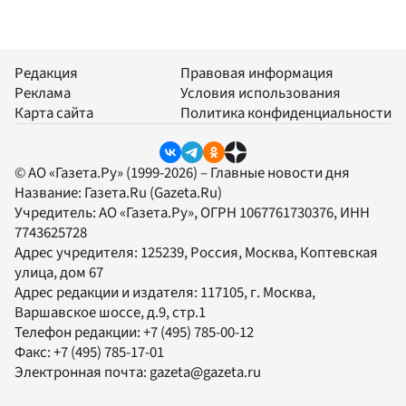
Редакция
Правовая информация
Реклама
Условия использования
Карта сайта
Политика конфиденциальности
© АО «Газета.Ру» (1999-2026) – Главные новости дня
Название:
Газета.Ru
(Gazeta.Ru)
Учредитель:
АО «Газета.Ру»
, ОГРН 1067761730376, ИНН
7743625728
Адрес учредителя: 125239, Россия, Москва, Коптевская
улица, дом 67
Адрес редакции и издателя:
117105
, г.
Москва
,
Варшавское шоссе, д.9, стр.1
Телефон редакции:
+7 (495) 785-00-12
Факс:
+7 (495) 785-17-01
Электронная почта:
gazeta@gazeta.ru