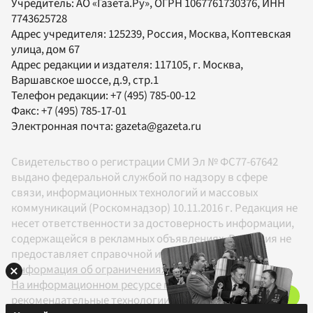
Учредитель:
АО «Газета.Ру»
, ОГРН 1067761730376, ИНН
7743625728
Адрес учредителя: 125239, Россия, Москва, Коптевская
улица, дом 67
Адрес редакции и издателя:
117105
, г.
Москва
,
Варшавское шоссе, д.9, стр.1
Телефон редакции:
+7 (495) 785-00-12
Факс:
+7 (495) 785-17-01
Электронная почта:
gazeta@gazeta.ru
Свидетельство о регистрации СМИ Эл № ФС77-67642
выдано федеральной службой по надзору в сфере
связи, информационных технологий и массовых
коммуникаций (Роскомнадзор) 10.11.2016 г. Редакция не
несет ответственности за достоверность информации,
содержащейся в рекламных объявлениях. Редакция не
предоставляет справочной информации.
Информация об ограничениях
На информационном ресурсе применяются
рекомендательные технологии в соответствии с