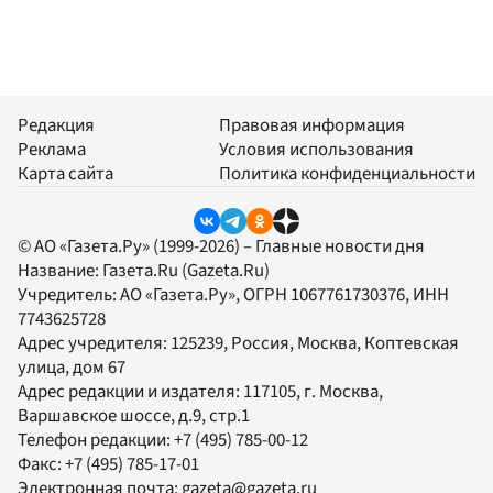
Редакция
Правовая информация
Реклама
Условия использования
Карта сайта
Политика конфиденциальности
© АО «Газета.Ру» (1999-2026) – Главные новости дня
Название:
Газета.Ru
(Gazeta.Ru)
Учредитель:
АО «Газета.Ру»
, ОГРН 1067761730376, ИНН
7743625728
Адрес учредителя: 125239, Россия, Москва, Коптевская
улица, дом 67
Адрес редакции и издателя:
117105
, г.
Москва
,
Варшавское шоссе, д.9, стр.1
Телефон редакции:
+7 (495) 785-00-12
Факс:
+7 (495) 785-17-01
Электронная почта:
gazeta@gazeta.ru