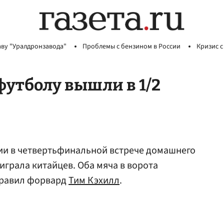
аву "Уралдронзавода"
Проблемы с бензином в России
Кризис с
футболу вышли в 1/2
ии в четвертьфинальной встрече домашнего
еиграла китайцев. Оба мяча в ворота
правил форвард
Тим Кэхилл
.