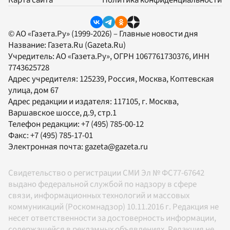
Карта сайта
Политика конфиденциальности
© АО «Газета.Ру» (1999-2026) – Главные новости дня
Название:
Газета.Ru
(Gazeta.Ru)
Учредитель:
АО «Газета.Ру»
, ОГРН 1067761730376, ИНН
7743625728
Адрес учредителя: 125239, Россия, Москва, Коптевская
улица, дом 67
Адрес редакции и издателя:
117105
, г.
Москва
,
Варшавское шоссе, д.9, стр.1
Телефон редакции:
+7 (495) 785-00-12
Факс:
+7 (495) 785-17-01
Электронная почта:
gazeta@gazeta.ru
Свидетельство о регистрации СМИ Эл № ФС77-67642
выдано федеральной службой по надзору в сфере
связи, информационных технологий и массовых
коммуникаций (Роскомнадзор) 10.11.2016 г. Редакция не
несет ответственности за достоверность информации,
содержащейся в рекламных объявлениях. Редакция не