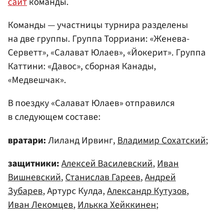
сайт
команды.
Команды — участницы турнира разделены
на две группы. Группа Торриани: «Женева-
Серветт», «Салават Юлаев», «Йокерит». Группа
Каттини: «Давос», сборная Канады,
«Медвешчак».
В поездку «Салават Юлаев» отправился
в следующем составе:
вратари:
Лиланд Ирвинг,
Владимир Сохатский
;
защитники:
Алексей Василевский
,
Иван
Вишневский
,
Станислав Гареев
,
Андрей
Зубарев
, Артурс Кулда,
Александр Кутузов
,
Иван Лекомцев
,
Илькка Хейккинен
;