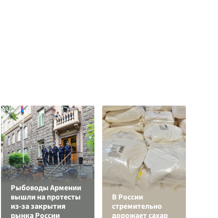
Рыбоводы Армении
вышли на протесты
В России
С
из-за закрытия
стремительно
а
рынка России
дорожает сахар
с