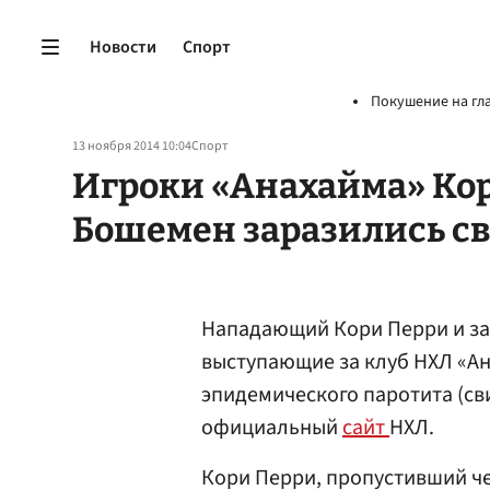
Новости
Спорт
Покушение на гл
13 ноября 2014 10:04
Спорт
Игроки «Анахайма» Кор
Бошемен заразились с
Нападающий Кори Перри и з
выступающие за клуб НХЛ «Ан
эпидемического паротита (сви
официальный
сайт
НХЛ.
Кори Перри, пропустивший че