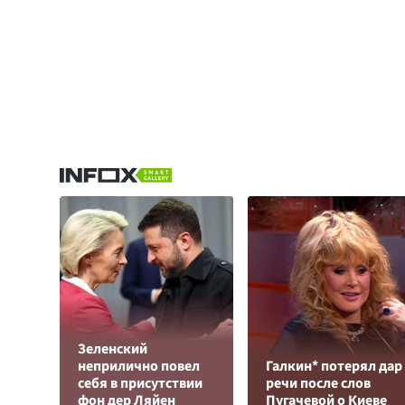
Зеленский
неприлично повел
Галкин* потерял дар
cебя в присутствии
речи после слов
фон дер Ляйен
Пугачевой о Киеве