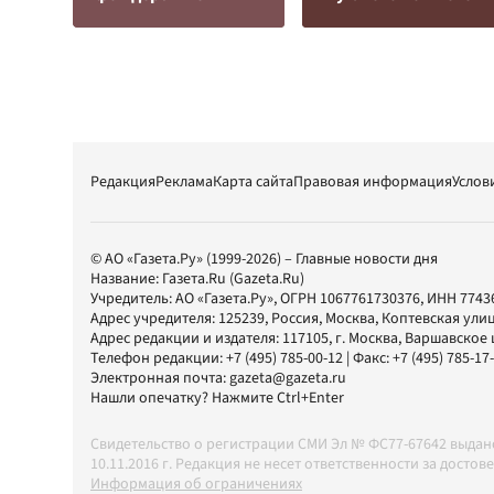
Редакция
Реклама
Карта сайта
Правовая информация
Услов
© АО «Газета.Ру» (1999-2026) – Главные новости дня
Название:
Газета.Ru
(Gazeta.Ru)
Учредитель:
АО «Газета.Ру»
, ОГРН 1067761730376, ИНН 7743
Адрес учредителя: 125239, Россия, Москва, Коптевская улиц
Адрес редакции и издателя:
117105
, г.
Москва
,
Варшавское шо
Телефон редакции:
+7 (495) 785-00-12
| Факс:
+7 (495) 785-17
Электронная почта:
gazeta@gazeta.ru
Нашли опечатку? Нажмите Ctrl+Enter
Свидетельство о регистрации СМИ Эл № ФС77-67642 выда
10.11.2016 г. Редакция не несет ответственности за дос
Информация об ограничениях