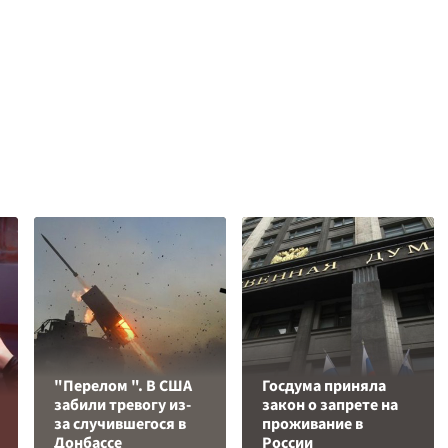
"Перелом ". В США
Госдума приняла
забили тревогу из-
закон о запрете на
за случившегося в
проживание в
Донбассе
России