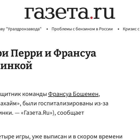
аву "Уралдронзавода"
Проблемы с бензином в России
Кризис с
и Перри и Франсуа
винкой
ащитник команды
Франсуа Бошемен
,
ахайм», были госпитализированы из-за
нки. — «Газета.Ru»), сообщает
тыре игры, уже выписан и в скором времени