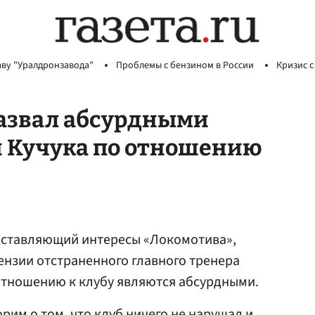
аву "Уралдронзавода"
Проблемы с бензином в России
Кризис с
азвал абсурдными
 Кучука по отношению
дставляющий интересы «Локомотива»,
ензии отстраненного главного тренера
тношению к клубу являются абсурдными.
орим о том, что клуб ничего не нарушал и