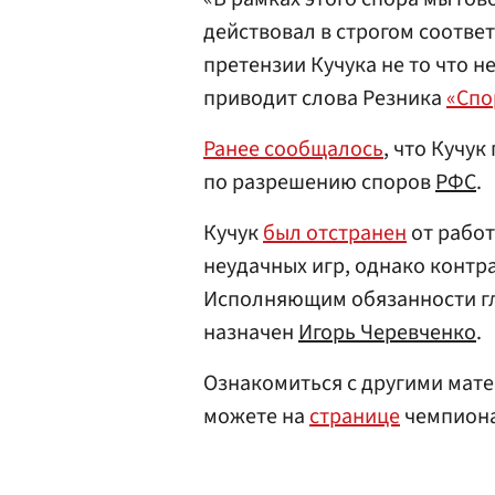
действовал в строгом соотве
претензии Кучука не то что н
приводит слова Резника
«Спо
Ранее сообщалось
, что Кучук
по разрешению споров
РФС
.
Кучук
был отстранен
от работ
неудачных игр, однако контра
Исполняющим обязанности гл
назначен
Игорь Черевченко
.
Ознакомиться с другими мате
можете на
странице
чемпиона