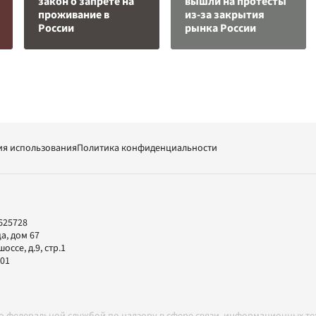
закон о запрете на
вышли на протесты
проживание в
из-за закрытия
России
рынка России
ия использования
Политика конфиденциальности
625728
а, дом 67
ссе, д.9, стр.1
-01
но федеральной службой по надзору в сфере связи, информационных т