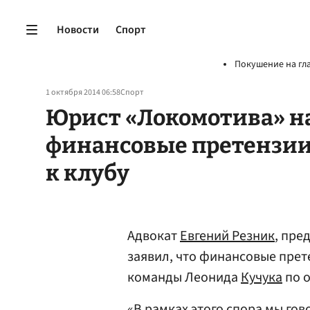
Новости
Спорт
Покушение на гл
1 октября 2014 06:58
Спорт
Юрист «Локомотива» н
финансовые претензии
к клубу
Адвокат
Евгений Резник
, пре
заявил, что финансовые прет
команды Леонида
Кучука
по о
«В рамках этого спора мы гов