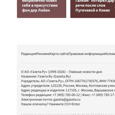
неприлично повел
Галкин* потерял дар
cебя в присутствии
речи после слов
фон дер Ляйен
Пугачевой о Киеве
Редакция
Реклама
Карта сайта
Правовая информация
Услов
© АО «Газета.Ру» (1999-2026) – Главные новости дня
Название:
Газета.Ru
(Gazeta.Ru)
Учредитель:
АО «Газета.Ру»
, ОГРН 1067761730376, ИНН 7743
Адрес учредителя: 125239, Россия, Москва, Коптевская улиц
Адрес редакции и издателя:
117105
, г.
Москва
,
Варшавское шо
Телефон редакции:
+7 (495) 785-00-12
| Факс:
+7 (495) 785-17
Электронная почта:
gazeta@gazeta.ru
Нашли опечатку? Нажмите Ctrl+Enter
Свидетельство о регистрации СМИ Эл № ФС77-67642 выда