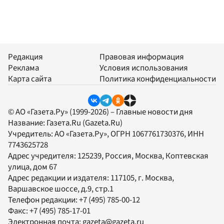
Редакция
Правовая информация
Реклама
Условия использования
Карта сайта
Политика конфиденциальности
© АО «Газета.Ру» (1999-2026) – Главные новости дня
Название:
Газета.Ru
(Gazeta.Ru)
Учредитель:
АО «Газета.Ру»
, ОГРН 1067761730376, ИНН
7743625728
Адрес учредителя: 125239, Россия, Москва, Коптевская
улица, дом 67
Адрес редакции и издателя:
117105
, г.
Москва
,
Варшавское шоссе, д.9, стр.1
Телефон редакции:
+7 (495) 785-00-12
Факс:
+7 (495) 785-17-01
Электронная почта:
gazeta@gazeta.ru