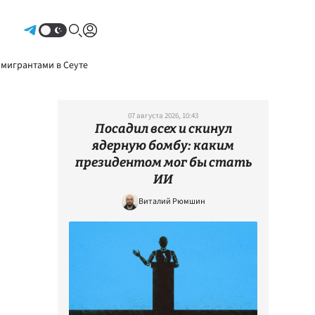
Авторизоваться
 мигрантами в Сеуте
07 августа 2026, 10:43
Посадил всех и скинул
ядерную бомбу: каким
президентом мог бы стать
ИИ
Виталий Рюмшин