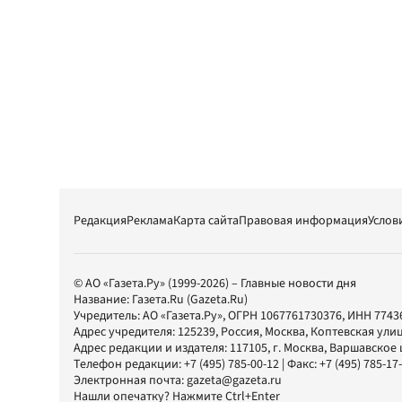
Редакция
Реклама
Карта сайта
Правовая информация
Услов
© АО «Газета.Ру» (1999-2026) – Главные новости дня
Название:
Газета.Ru
(Gazeta.Ru)
Учредитель:
АО «Газета.Ру»
, ОГРН 1067761730376, ИНН 7743
Адрес учредителя: 125239, Россия, Москва, Коптевская улиц
Адрес редакции и издателя:
117105
, г.
Москва
,
Варшавское шо
Телефон редакции:
+7 (495) 785-00-12
| Факс:
+7 (495) 785-17
Электронная почта:
gazeta@gazeta.ru
Нашли опечатку? Нажмите Ctrl+Enter