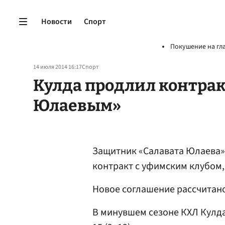
Новости
Спорт
Покушение на гл
14 июля 2014 16:17
Спорт
Кулда продлил контрак
Юлаевым»
Защитник «Салавата Юлаева»
контракт с уфимским клубом
Новое соглашение рассчитано 
В минувшем сезоне КХЛ Кулда