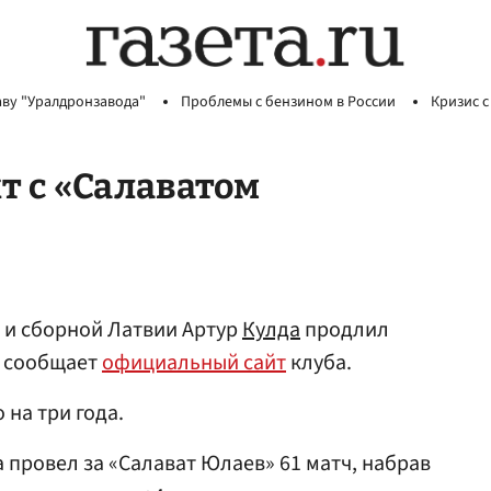
аву "Уралдронзавода"
Проблемы с бензином в России
Кризис с
т с «Салаватом
 и сборной Латвии Артур
Кулда
продлил
, сообщает
официальный сайт
клуба.
на три года.
 провел за «Салават Юлаев» 61 матч, набрав