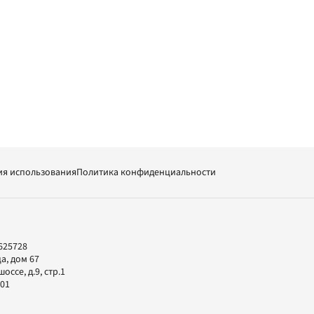
ия использования
Политика конфиденциальности
625728
а, дом 67
ссе, д.9, стр.1
-01