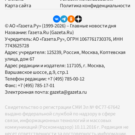
Карта сайта
Политика конфиденциальности
© АО «Газета.Ру» (1999-2026) – Главные новости дня
Название:
Газета.Ru
(Gazeta.Ru)
Учредитель:
АО «Газета.Ру»
, ОГРН 1067761730376, ИНН
7743625728
Адрес учредителя: 125239, Россия, Москва, Коптевская
улица, дом 67
Адрес редакции и издателя:
117105
, г.
Москва
,
Варшавское шоссе, д.9, стр.1
Телефон редакции:
+7 (495) 785-00-12
Факс:
+7 (495) 785-17-01
Электронная почта:
gazeta@gazeta.ru
Свидетельство о регистрации СМИ Эл № ФС77-67642
выдано федеральной службой по надзору в сфере
связи, информационных технологий и массовых
коммуникаций (Роскомнадзор) 10.11.2016 г. Редакция не
несет ответственности за достоверность информации,