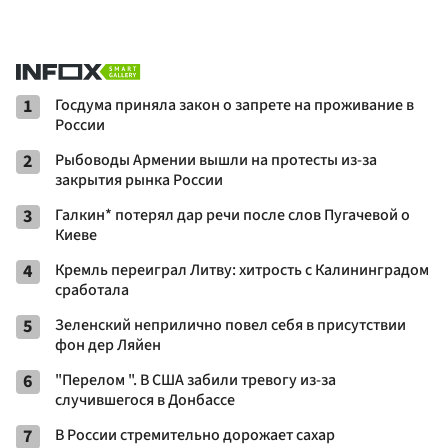
1
Госдума приняла закон о запрете на проживание в
России
2
Рыбоводы Армении вышли на протесты из-за
закрытия рынка России
3
Галкин* потерял дар речи после слов Пугачевой о
Киеве
4
Кремль переиграл Литву: хитрость с Калининградом
сработала
5
Зеленский неприлично повел cебя в присутствии
фон дер Ляйен
6
"Перелом ". В США забили тревогу из-за
случившегося в Донбассе
7
В России стремительно дорожает сахар