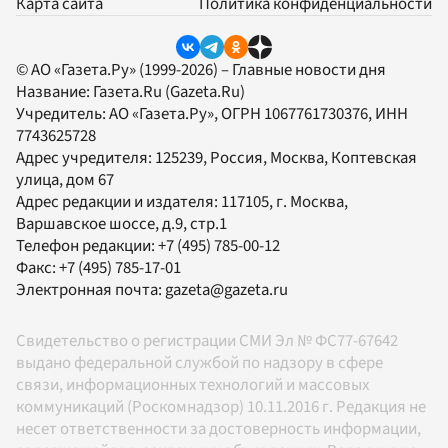
Карта сайта
Политика конфиденциальности
© АО «Газета.Ру» (1999-2026) – Главные новости дня
Название:
Газета.Ru
(Gazeta.Ru)
Учредитель:
АО «Газета.Ру»
, ОГРН 1067761730376, ИНН
7743625728
Адрес учредителя: 125239, Россия, Москва, Коптевская
улица, дом 67
Адрес редакции и издателя:
117105
, г.
Москва
,
Варшавское шоссе, д.9, стр.1
Телефон редакции:
+7 (495) 785-00-12
Факс:
+7 (495) 785-17-01
Электронная почта:
gazeta@gazeta.ru
Свидетельство о регистрации СМИ Эл № ФС77-67642
выдано федеральной службой по надзору в сфере
связи, информационных технологий и массовых
коммуникаций (Роскомнадзор) 10.11.2016 г. Редакция не
несет ответственности за достоверность информации,