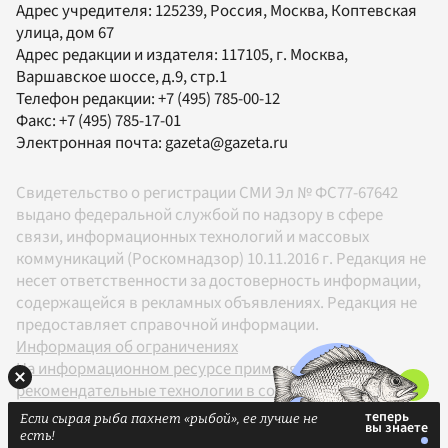
Адрес учредителя: 125239, Россия, Москва, Коптевская
улица, дом 67
Адрес редакции и издателя:
117105
, г.
Москва
,
Варшавское шоссе, д.9, стр.1
Телефон редакции:
+7 (495) 785-00-12
Факс:
+7 (495) 785-17-01
Электронная почта:
gazeta@gazeta.ru
Свидетельство о регистрации СМИ Эл № ФС77-67642
выдано федеральной службой по надзору в сфере
связи, информационных технологий и массовых
коммуникаций (Роскомнадзор) 10.11.2016 г. Редакция не
несет ответственности за достоверность информации,
содержащейся в рекламных объявлениях. Редакция не
предоставляет справочной информации.
Информация об ограничениях
На информационном ресурсе применяются
рекомендательные технологии в соответствии с
Правилами
Если сырая рыба пахнет «рыбой», ее лучше не
18+
есть!