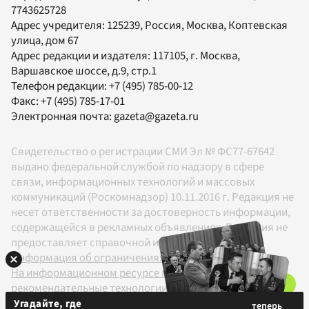
7743625728
Адрес учредителя: 125239, Россия, Москва, Коптевская
улица, дом 67
Адрес редакции и издателя:
117105
, г.
Москва
,
Варшавское шоссе, д.9, стр.1
Телефон редакции:
+7 (495) 785-00-12
Факс:
+7 (495) 785-17-01
Электронная почта:
gazeta@gazeta.ru
Свидетельство о регистрации СМИ Эл № ФС77-67642
выдано федеральной службой по надзору в сфере
связи, информационных технологий и массовых
коммуникаций (Роскомнадзор) 10.11.2016 г. Редакция не
несет ответственности за достоверность информации,
содержащейся в рекламных объявлениях. Редакция не
предоставляет справочной информации.
Информация об ограничениях
На информационном ресурсе применяются
рекомендательные технологии в соответствии с
Правилами
Угадайте, где