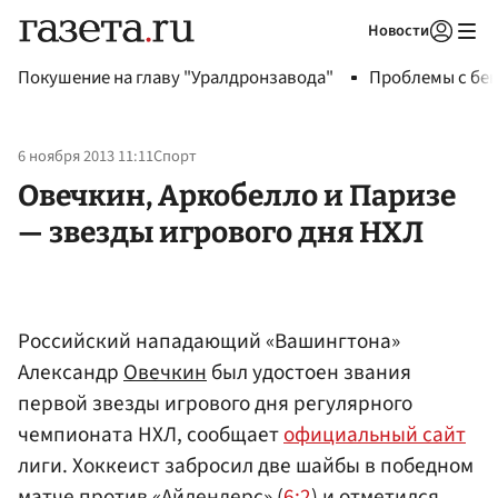
Новости
Авторизоваться
Покушение на главу "Уралдронзавода"
Проблемы с бен
6 ноября 2013 11:11
Спорт
Овечкин, Аркобелло и Паризе
— звезды игрового дня НХЛ
Российский нападающий «Вашингтона»
Александр
Овечкин
был удостоен звания
первой звезды игрового дня регулярного
чемпионата НХЛ, сообщает
официальный сайт
лиги. Хоккеист забросил две шайбы в победном
матче против «Айлендерс» (
6:2
) и отметился