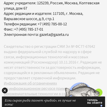
Адрес учредителя: 125239, Россия, Москва, Коптевская
улица, дом 67
Адрес редакции и издателя:
117105
, г.
Москва
,
Варшавское шоссе, д.9, стр.1
Телефон редакции:
+7 (495) 785-00-12
Факс:
+7 (495) 785-17-01
Электронная почта:
gazeta@gazeta.ru
Свидетельство о регистрации СМИ Эл № ФС77-67642
выдано федеральной службой по надзору в сфере
связи, информационных технологий и массовых
коммуникаций (Роскомнадзор) 10.11.2016 г. Редакция не
несет ответственности за достоверность информации,
содержащейся в рекламных объявлениях. Редакция не
предоставляет справочной информации.
Информация об ограничениях
На информационном ресурсе применяются
рекомендательные технологии в соответствии с
Правилами
Если сырая рыба пахнет «рыбой», ее лучше не
18+
есть!