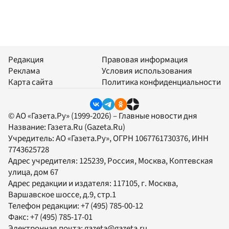
Редакция
Правовая информация
Реклама
Условия использования
Карта сайта
Политика конфиденциальности
© АО «Газета.Ру» (1999-2026) – Главные новости дня
Название:
Газета.Ru
(Gazeta.Ru)
Учредитель:
АО «Газета.Ру»
, ОГРН 1067761730376, ИНН
7743625728
Адрес учредителя: 125239, Россия, Москва, Коптевская
улица, дом 67
Адрес редакции и издателя:
117105
, г.
Москва
,
Варшавское шоссе, д.9, стр.1
Телефон редакции:
+7 (495) 785-00-12
Факс:
+7 (495) 785-17-01
Электронная почта:
gazeta@gazeta.ru