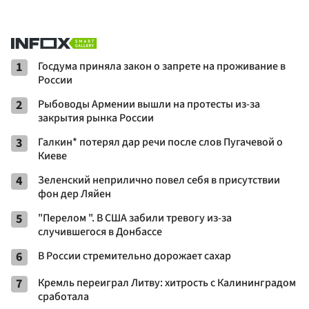
1
Госдума приняла закон о запрете на проживание в
России
2
Рыбоводы Армении вышли на протесты из-за
закрытия рынка России
3
Галкин* потерял дар речи после слов Пугачевой о
Киеве
4
Зеленский неприлично повел cебя в присутствии
фон дер Ляйен
5
"Перелом ". В США забили тревогу из-за
случившегося в Донбассе
6
В России стремительно дорожает сахар
7
Кремль переиграл Литву: хитрость с Калининградом
сработала