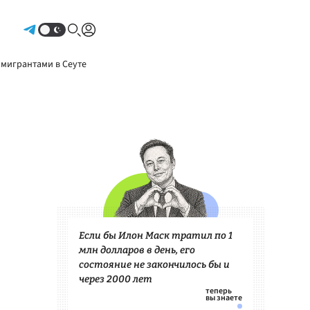
Авторизоваться
 мигрантами в Сеуте
Если бы Илон Маск тратил по 1
млн долларов в день, его
состояние не закончилось бы и
через 2000 лет