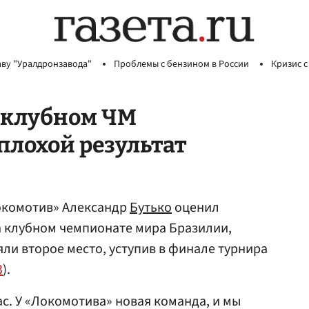
аву "Уралдронзавода"
Проблемы с бензином в России
Кризис с
а клубном ЧМ
плохой результат
окомотив» Александр
Бутько
оценил
а клубном чемпионате мира Бразилии,
ли второе место, уступив в финале турнира
3
).
ас. У «Локомотива» новая команда, и мы