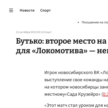
Новости
Спорт
Покушение на гл
21 октября 2013 03:11
Спорт
Бутько: второе место н
для «Локомотива» — не
Игрок новосибирского ВК «Л
выступление свое команды н
на котором новосибирцы заня
местному«Сада Крузейро» (
0:
«Этот матч стал уроком для н