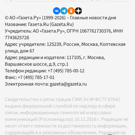
© АО «Газета.Ру» (1999-2026) – Главные новости дня
Название:
Газета.Ru
(Gazeta.Ru)
Учредитель:
АО «Газета.Ру»
, ОГРН 1067761730376, ИНН
7743625728
Адрес учредителя: 125239, Россия, Москва, Коптевская
улица, дом 67
Адрес редакции и издателя:
117105
, г.
Москва
,
Варшавское шоссе, д.9, стр.1
Телефон редакции:
+7 (495) 785-00-12
Факс:
+7 (495) 785-17-01
Электронная почта:
gazeta@gazeta.ru
Свидетельство о регистрации СМИ Эл № ФС77-67642
выдано федеральной службой по надзору в сфере
связи, информационных технологий и массовых
коммуникаций (Роскомнадзор) 10.11.2016 г. Редакция не
несет ответственности за достоверность информации,
содержащейся в рекламных объявлениях. Редакция не