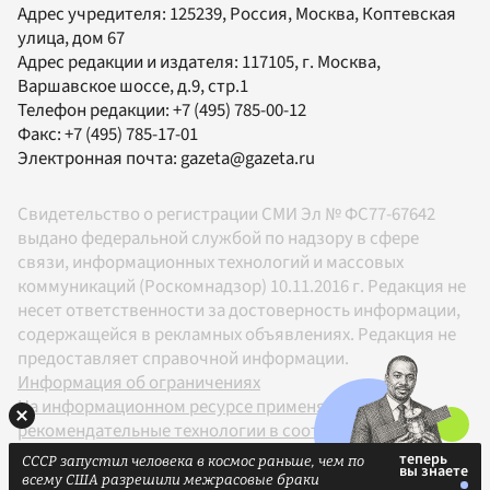
Адрес учредителя: 125239, Россия, Москва, Коптевская
улица, дом 67
Адрес редакции и издателя:
117105
, г.
Москва
,
Варшавское шоссе, д.9, стр.1
Телефон редакции:
+7 (495) 785-00-12
Факс:
+7 (495) 785-17-01
Электронная почта:
gazeta@gazeta.ru
Свидетельство о регистрации СМИ Эл № ФС77-67642
выдано федеральной службой по надзору в сфере
связи, информационных технологий и массовых
коммуникаций (Роскомнадзор) 10.11.2016 г. Редакция не
несет ответственности за достоверность информации,
содержащейся в рекламных объявлениях. Редакция не
предоставляет справочной информации.
Информация об ограничениях
На информационном ресурсе применяются
рекомендательные технологии в соответствии с
Правилами
СССР запустил человека в космос раньше, чем по
18+
всему США разрешили межрасовые браки