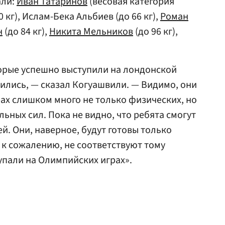
али:
Иван Татаринов
(весовая категория
0 кг), Ислам-Бека Альбиев (до 66 кг),
Роман
н
(до 84 кг),
Никита Мельников
(до 96 кг),
орые успешно выступили на лондонской
ились, — сказал Когуашвили. — Видимо, они
ах слишком много не только физических, но
ьных сил. Пока не видно, что ребята смогут
й. Они, наверное, будут готовы только
 к сожалению, не соответствуют тому
упали на Олимпийских играх».