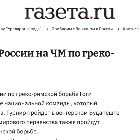
аву "Уралдронзавода"
Проблемы с бензином в России
Кризис с
России на ЧМ по греко-
ии по греко-римской борьбе Гоги
ве национальной команды, который
а. Турнир пройдет в венгерском Будапеште
х мирового первенства также пройдут
нской борьбе.