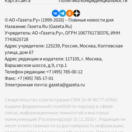
Карта сайта
Политика конфиденциальности
© АО «Газета.Ру» (1999-2026) – Главные новости дня
Название:
Газета.Ru
(Gazeta.Ru)
Учредитель:
АО «Газета.Ру»
, ОГРН 1067761730376, ИНН
7743625728
Адрес учредителя: 125239, Россия, Москва, Коптевская
улица, дом 67
Адрес редакции и издателя:
117105
, г.
Москва
,
Варшавское шоссе, д.9, стр.1
Телефон редакции:
+7 (495) 785-00-12
Факс:
+7 (495) 785-17-01
Электронная почта:
gazeta@gazeta.ru
Свидетельство о регистрации СМИ Эл № ФС77-67642
выдано федеральной службой по надзору в сфере
связи, информационных технологий и массовых
коммуникаций (Роскомнадзор) 10.11.2016 г. Редакция не
несет ответственности за достоверность информации,