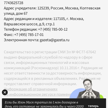
7743625728
Адрес учредителя: 125239, Россия, Москва, Коптевская
улица, дом 67
Адрес редакции и издателя:
117105
, г.
Москва
,
Варшавское шоссе, д.9, стр.1
Телефон редакции:
+7 (495) 785-00-12
Факс:
+7 (495) 785-17-01
Электронная почта:
gazeta@gazeta.ru
Свидетельство о регистрации СМИ Эл № ФС77-67642
выдано федеральной службой по надзору в сфере
связи, информационных технологий и массовых
коммуникаций (Роскомнадзор) 10.11.2016 г. Редакция не
несет ответственности за достоверность информации,
содержащейся в рекламных объявлениях. Редакция не
предоставляет справочной информации.
Информация об ограничениях
На информационном ресурсе применяются
рекомендательные технологии в соответствии с
Если бы Илон Маск тратил по 1 млн долларов в
Правилами
день, его состояние не закончилось бы и через 2000