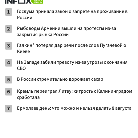
1
Госдума приняла закон о запрете на проживание в
России
2
Рыбоводы Армении вышли на протесты из-за
закрытия рынка России
3
Галкин* потерял дар речи после слов Пугачевой о
Киеве
4
На Западе забили тревогу из-за угрозы окончания
СВО
5
В России стремительно дорожает сахар
6
Кремль переиграл Литву: хитрость с Калининградом
сработала
7
Ермолаев день: что можно и нельзя делать 8 августа