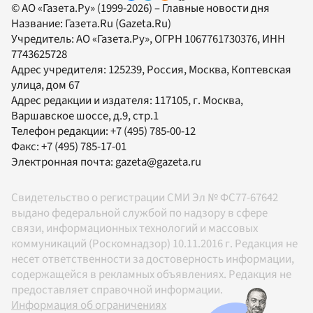
© АО «Газета.Ру» (1999-2026) – Главные новости дня
Название:
Газета.Ru
(Gazeta.Ru)
Учредитель:
АО «Газета.Ру»
, ОГРН 1067761730376, ИНН
7743625728
Адрес учредителя: 125239, Россия, Москва, Коптевская
улица, дом 67
Адрес редакции и издателя:
117105
, г.
Москва
,
Варшавское шоссе, д.9, стр.1
Телефон редакции:
+7 (495) 785-00-12
Факс:
+7 (495) 785-17-01
Электронная почта:
gazeta@gazeta.ru
Свидетельство о регистрации СМИ Эл № ФС77-67642
выдано федеральной службой по надзору в сфере
связи, информационных технологий и массовых
коммуникаций (Роскомнадзор) 10.11.2016 г. Редакция не
несет ответственности за достоверность информации,
содержащейся в рекламных объявлениях. Редакция не
предоставляет справочной информации.
Информация об ограничениях