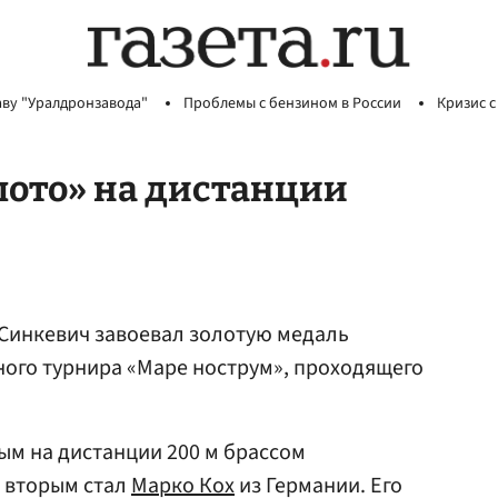
аву "Уралдронзавода"
Проблемы с бензином в России
Кризис с
лото» на дистанции
 Синкевич завоевал золотую медаль
ого турнира «Маре нострум», проходящего
м на дистанции 200 м брассом
, вторым стал
Марко Кох
из Германии. Его