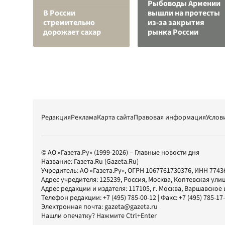
Рыбоводы Армении
В России
вышли на протесты
стремительно
из-за закрытия
дорожает сахар
рынка России
Редакция
Реклама
Карта сайта
Правовая информация
Услов
© АО «Газета.Ру» (1999-2026) – Главные новости дня
Название:
Газета.Ru
(Gazeta.Ru)
Учредитель:
АО «Газета.Ру»
, ОГРН 1067761730376, ИНН 7743
Адрес учредителя: 125239, Россия, Москва, Коптевская улиц
Адрес редакции и издателя:
117105
, г.
Москва
,
Варшавское шо
Телефон редакции:
+7 (495) 785-00-12
| Факс:
+7 (495) 785-17
Электронная почта:
gazeta@gazeta.ru
Нашли опечатку? Нажмите Ctrl+Enter