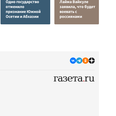
Одно государство
Лайма Вайкуле
отменило
заявила, что будет
Р
признание Южной
воевать с
з
Осетии и Абхазии
россиянами
с