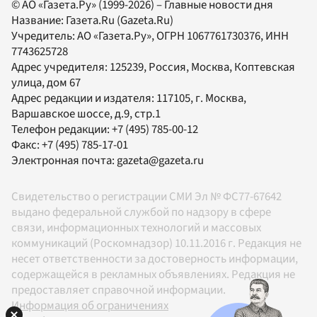
© АО «Газета.Ру» (1999-2026) – Главные новости дня
Название:
Газета.Ru
(Gazeta.Ru)
Учредитель:
АО «Газета.Ру»
, ОГРН 1067761730376, ИНН
7743625728
Адрес учредителя: 125239, Россия, Москва, Коптевская
улица, дом 67
Адрес редакции и издателя:
117105
, г.
Москва
,
Варшавское шоссе, д.9, стр.1
Телефон редакции:
+7 (495) 785-00-12
Факс:
+7 (495) 785-17-01
Электронная почта:
gazeta@gazeta.ru
Свидетельство о регистрации СМИ Эл № ФС77-67642
выдано федеральной службой по надзору в сфере
связи, информационных технологий и массовых
коммуникаций (Роскомнадзор) 10.11.2016 г. Редакция не
несет ответственности за достоверность информации,
содержащейся в рекламных объявлениях. Редакция не
предоставляет справочной информации.
Информация об ограничениях