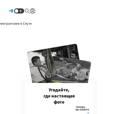
Авторизоваться
 мигрантами в Сеуте
Угадайте,
где настоящее
фото