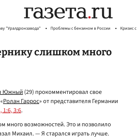
аву "Уралдронзавода"
Проблемы с бензином в России
Кризис с
ернику слишком много
л Южный
(29) прокомментировал свое
 «
Ролан Гаррос
» от представителя Германии
, 1:6, 3:6
.
ом много возможностей. Это и позволило
азал Михаил. — Я старался играть лучше.