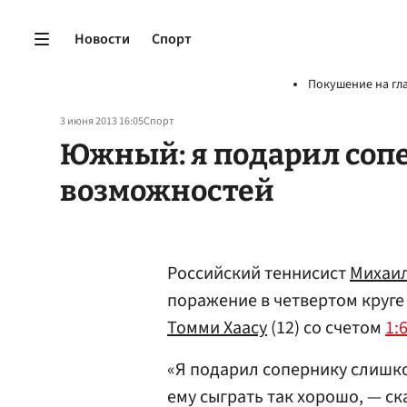
Новости
Спорт
Покушение на гл
3 июня 2013 16:05
Спорт
Южный: я подарил соп
возможностей
Российский теннисист
Михаи
поражение в четвертом круге
Томми Хаасу
(12) со счетом
1:6
«Я подарил сопернику слишк
ему сыграть так хорошо, — ск