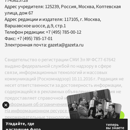
7743625728
Адрес учредителя: 125239, Россия, Москва, Коптевская
улица, дом 67
Адрес редакции и издателя:
117105
, г.
Москва
,
Варшавское шоссе, д.9, стр.1
Телефон редакции:
+7 (495) 785-00-12
Факс:
+7 (495) 785-17-01
Электронная почта:
gazeta@gazeta.ru
Свидетельство о регистрации СМИ Эл № ФС77-67642
выдано федеральной службой по надзору в сфере
связи, информационных технологий и массовых
коммуникаций (Роскомнадзор) 10.11.2016 г. Редакция не
несет ответственности за достоверность информации,
содержащейся в рекламных объявлениях. Редакция не
предоставляет справочной информации.
Информация об ограничениях
На информационном ресурсе применяются
рекомендательные технологии в соответствии с
Правилами
Угадайте, где
настоящее фото