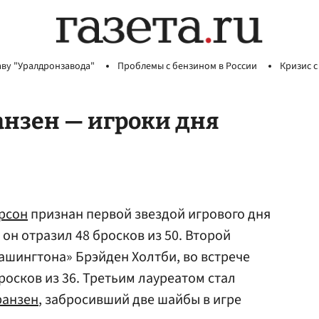
аву "Уралдронзавода"
Проблемы с бензином в России
Кризис с
анзен — игроки дня
рсон
признан первой звездой игрового дня
 он отразил 48 бросков из 50. Второй
Вашингтона» Брэйден Холтби, во встрече
росков из 36. Третьим лауреатом стал
анзен
, забросивший две шайбы в игре