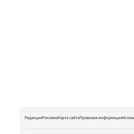
Редакция
Реклама
Карта сайта
Правовая информация
Услов