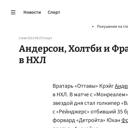
Новости
Спорт
Покушение на гл
3 мая 2013 09:27
Спорт
Андерсон, Холтби и Фр
в НХЛ
Вратарь «Оттавы» Крэйг
Анде
в НХЛ. В матче с «Монреалем»
звездой дня стал голкипер «
с «Рейнджерс» отбивший 35 б
форвард «Детройта» Юхан
Фр