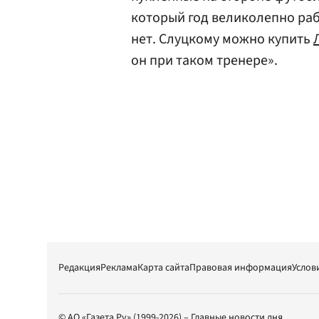
который год великолепно раб
нет. Слуцкому можно купить
он при таком тренере».
Редакция
Реклама
Карта сайта
Правовая информация
Услов
© АО «Газета.Ру» (1999-2026) – Главные новости дня