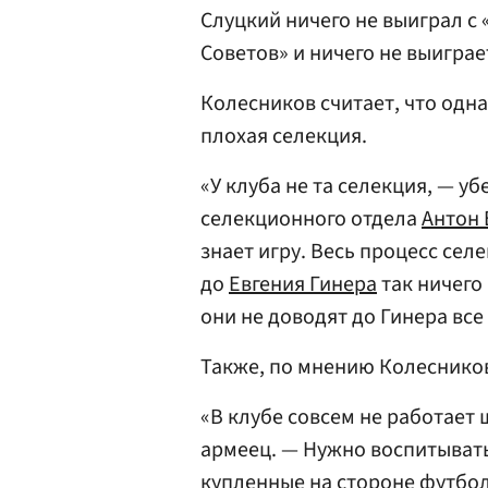
Слуцкий ничего не выиграл с
Советов» и ничего не выиграе
Колесников считает, что одн
плохая селекция.
«У клуба не та селекция, — у
селекционного отдела
Антон
знает игру. Весь процесс сел
до
Евгения Гинера
так ничего
они не доводят до Гинера вс
Также, по мнению Колесников
«В клубе совсем не работает 
армеец. — Нужно воспитывать 
купленные на стороне футбо