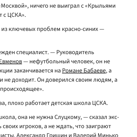
 «Москвой», ничего не выиграл с «Крыльями
т с ЦСКА».
а из ключевых проблем красно-синих —
бежден специалист. — Руководитель
 Евменов
— нефутбольный человек, он не
екции заканчивается на
Романе Бабаеве
, а
 и не доходит. Он доверился своим людям, а
е происходящее».
а, плохо работает детская школа ЦСКА.
школа, она не нужна Слуцкому, — сказал экс-
своих игроков, а не ждать, что заиграют
листы.
Александр Гришин
и
Валерий Минько